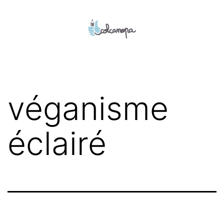
Aller
au
contenu
colcanopa
véganisme
éclairé