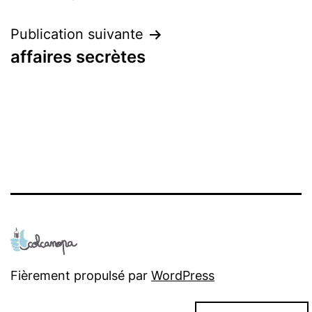
de
l’article
Publication suivante
affaires secrètes
Fièrement propulsé par
WordPress