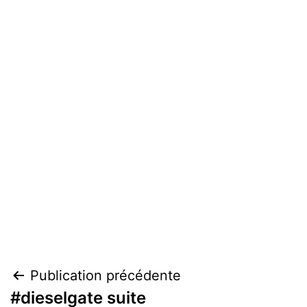
Navigation
Publication précédente
#dieselgate suite