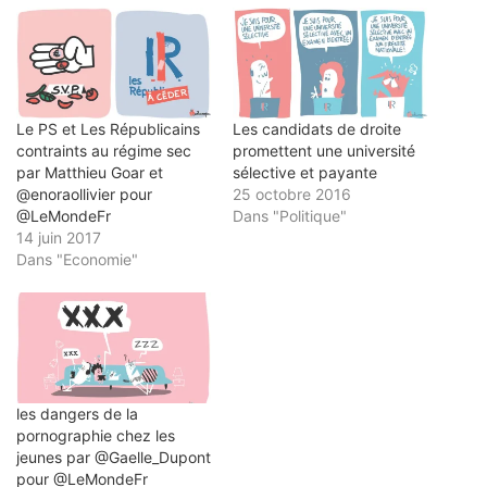
dans
une
nouvelle
fenêtre)
Le PS et Les Républicains
Les candidats de droite
contraints au régime sec
promettent une université
par Matthieu Goar et
sélective et payante
@enoraollivier pour
25 octobre 2016
@LeMondeFr
Dans "Politique"
14 juin 2017
Dans "Economie"
les dangers de la
pornographie chez les
jeunes par @Gaelle_Dupont
pour @LeMondeFr