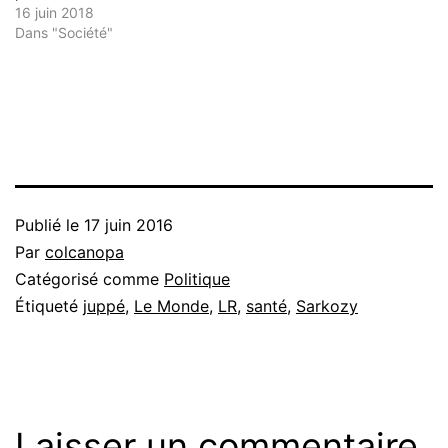
16 juin 2018
Dans "Société"
Publié le
17 juin 2016
Par
colcanopa
Catégorisé comme
Politique
Étiqueté
juppé
,
Le Monde
,
LR
,
santé
,
Sarkozy
Laisser un commentaire