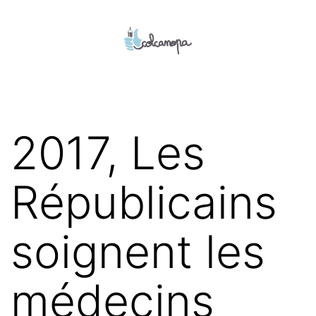
Aller
au
contenu
colcanopa
2017, Les
Républicains
soignent les
médecins