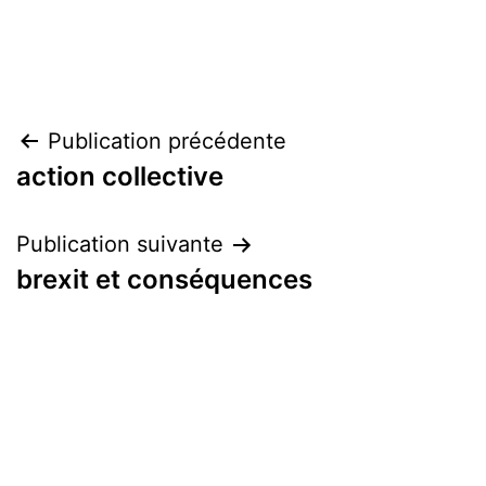
Navigation
Publication précédente
action collective
de
l’article
Publication suivante
brexit et conséquences