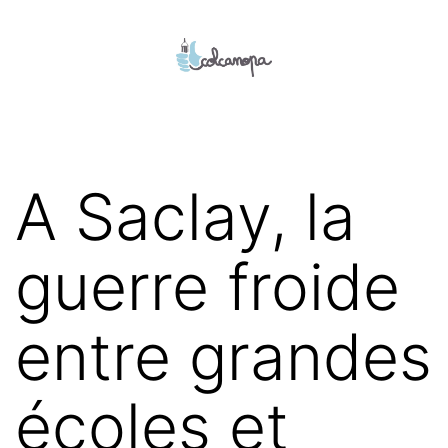
Aller
au
contenu
colcanopa
A Saclay, la
guerre froide
entre grandes
écoles et