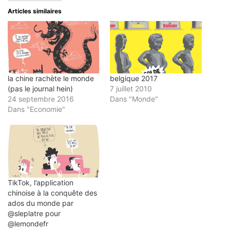
à
une
une
une
une
un
nouvelle
nouvelle
nouvelle
nouvelle
Articles similaires
ami(ouvre
fenêtre)
fenêtre)
fenêtre)
fenêtre)
dans
une
nouvelle
fenêtre)
la chine rachète le monde
belgique 2017
(pas le journal hein)
7 juillet 2010
24 septembre 2016
Dans "Monde"
Dans "Economie"
TikTok, l’application
chinoise à la conquête des
ados du monde par
@sleplatre pour
@lemondefr