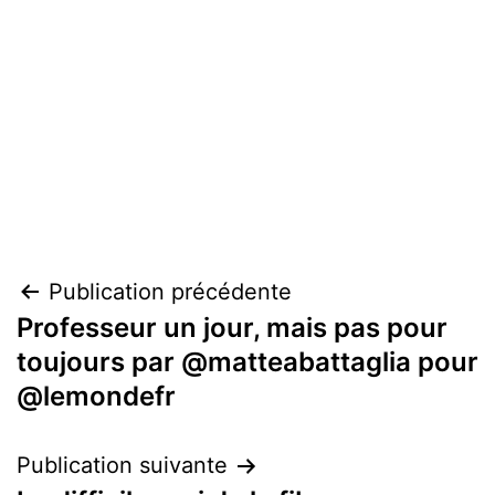
Navigation
Publication précédente
Professeur un jour, mais pas pour
de
toujours par @matteabattaglia pour
l’article
@lemondefr
Publication suivante