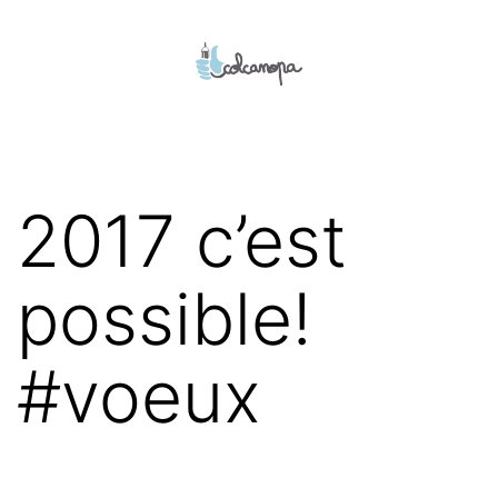
Aller
au
contenu
colcanopa
2017 c’est
possible!
#voeux