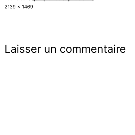
Taille
2139 × 1469
originale
Laisser un commentaire