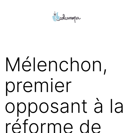
Aller
au
contenu
colcanopa
Mélenchon,
premier
opposant à la
réforme de