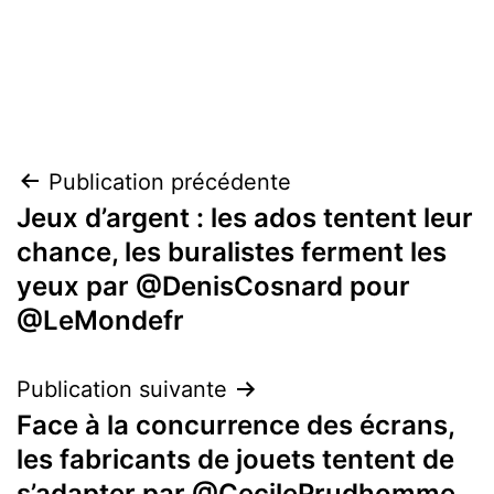
Navigation
Publication précédente
Jeux d’argent : les ados tentent leur
de
chance, les buralistes ferment les
l’article
yeux par @DenisCosnard pour
@LeMondefr
Publication suivante
Face à la concurrence des écrans,
les fabricants de jouets tentent de
s’adapter par @CecilePrudhomme