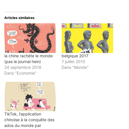
par
sur
sur
sur
sur
e-
Twitter(ouvre
Facebook(ouvre
LinkedIn(ouvre
Pinterest(ouvre
mail
dans
dans
dans
dans
à
une
une
une
une
un
nouvelle
nouvelle
nouvelle
nouvelle
Articles similaires
ami(ouvre
fenêtre)
fenêtre)
fenêtre)
fenêtre)
dans
une
nouvelle
fenêtre)
la chine rachète le monde
belgique 2017
(pas le journal hein)
7 juillet 2010
24 septembre 2016
Dans "Monde"
Dans "Economie"
TikTok, l’application
chinoise à la conquête des
ados du monde par