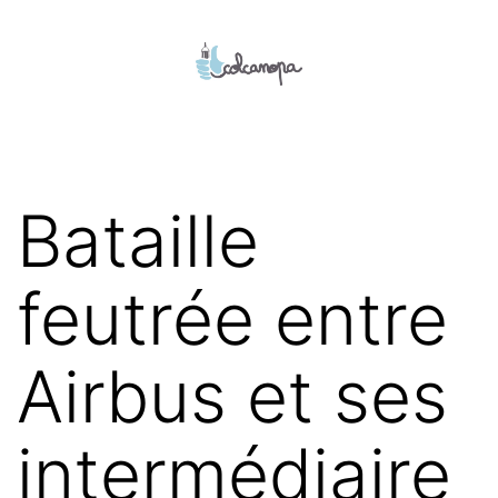
Aller
au
contenu
colcanopa
Bataille
feutrée entre
Airbus et ses
intermédiaire