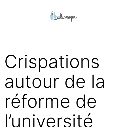
Aller
au
contenu
colcanopa
Crispations
autour de la
réforme de
l’université