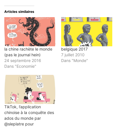
e-
Twitter(ouvre
Facebook(ouvre
LinkedIn(ouvre
Pinterest(ouvre
mail
dans
dans
dans
dans
à
une
une
une
une
un
nouvelle
nouvelle
nouvelle
nouvelle
Articles similaires
ami(ouvre
fenêtre)
fenêtre)
fenêtre)
fenêtre)
dans
une
nouvelle
fenêtre)
la chine rachète le monde
belgique 2017
(pas le journal hein)
7 juillet 2010
24 septembre 2016
Dans "Monde"
Dans "Economie"
TikTok, l’application
chinoise à la conquête des
ados du monde par
@sleplatre pour