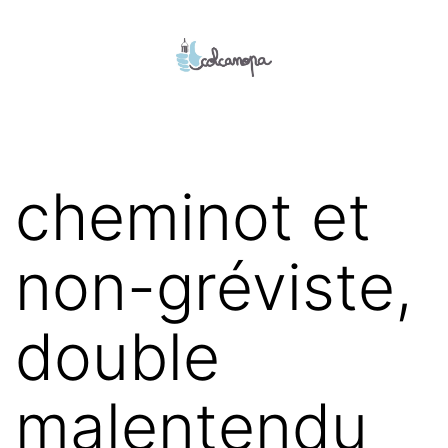
Aller
au
contenu
colcanopa
cheminot et
non-gréviste,
double
malentendu