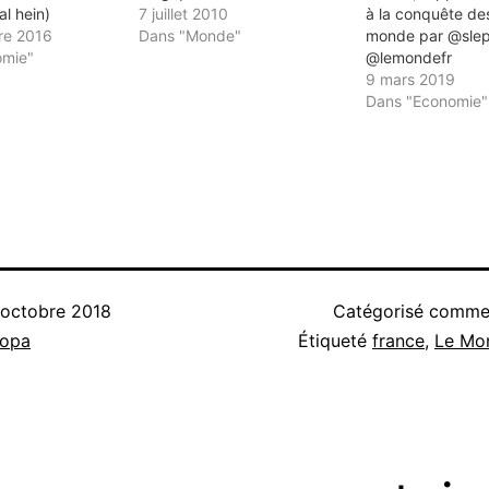
al hein)
7 juillet 2010
à la conquête de
re 2016
Dans "Monde"
monde par @slep
omie"
@lemondefr
9 mars 2019
Dans "Economie"
 octobre 2018
Catégorisé comm
nopa
Étiqueté
france
,
Le Mo