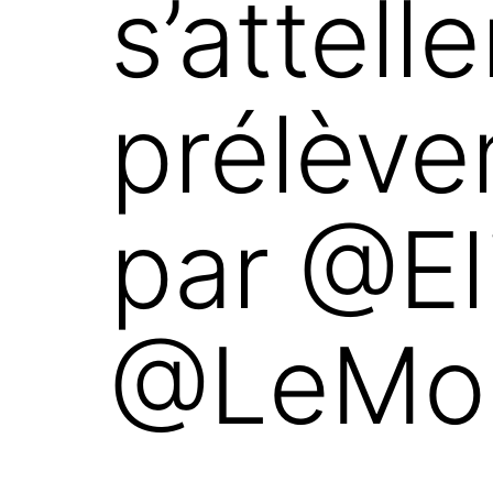
s’attell
prélève
par @El
@LeMo