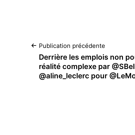
Navigation
Publication précédente
Derrière les emplois non p
de
réalité complexe par @SBe
@aline_leclerc pour @LeM
l’article