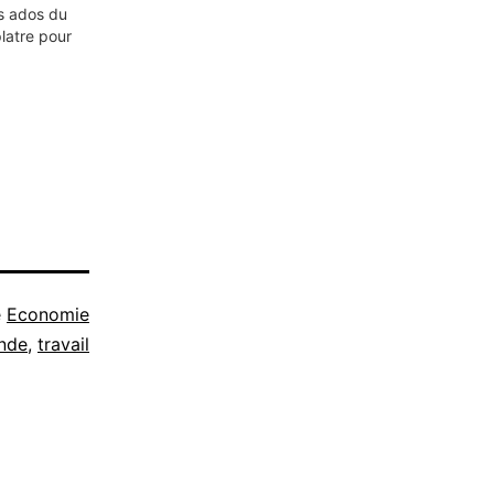
s ados du
latre pour
e
Economie
nde
,
travail