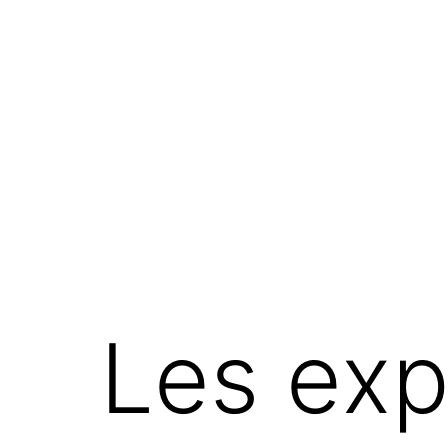
Aller
au
contenu
colcanopa
Les exp