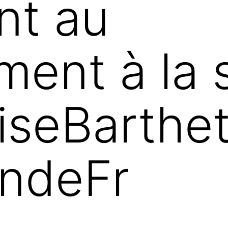
ent au
ment à la 
iseBarthe
ndeFr