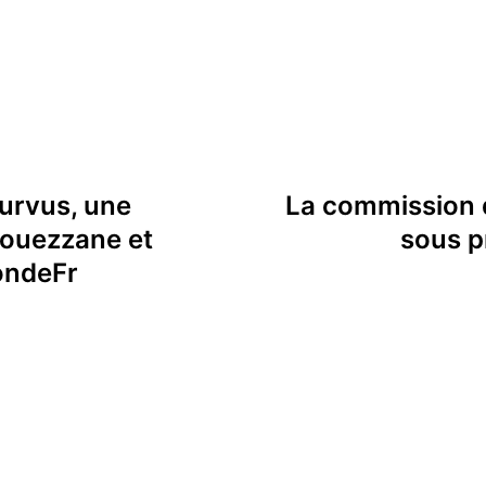
ourvus, une
La commission d
louezzane et
sous p
ondeFr