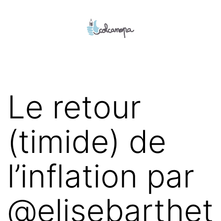
Aller
au
contenu
colcanopa
Le retour
(timide) de
l’inflation par
@elisebarthet