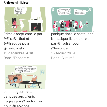
un
nouvelle
nouvelle
nouvelle
nouvelle
Articles similaires
ami(ouvre
fenêtre)
fenêtre)
fenêtre)
fenêtre)
dans
une
nouvelle
fenêtre)
Prime exceptionnelle par
panique dans le secteur de
@EliseBarthet et
la musique libre de droits
@Phjacque pour
par @nvulser pour
@LeMondeFr
@lemondeFr
13 décembre 2018
15 février 2019
Dans "Economie"
Dans "Culture"
Le petit geste des
banques aux clients
fragiles par @vechocron
pour @LeMondeFr