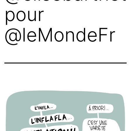
pour
@leMondeFr