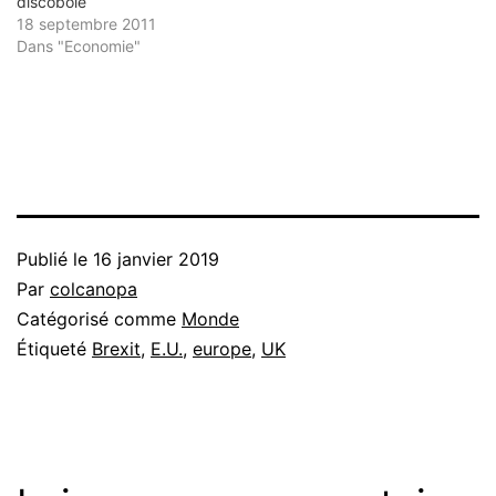
discobole
18 septembre 2011
Dans "Economie"
Publié le
16 janvier 2019
Par
colcanopa
Catégorisé comme
Monde
Étiqueté
Brexit
,
E.U.
,
europe
,
UK