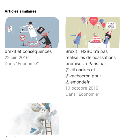
mail
dans
dans
dans
dans
à
une
une
une
une
un
nouvelle
nouvelle
nouvelle
nouvelle
Articles similaires
ami(ouvre
fenêtre)
fenêtre)
fenêtre)
fenêtre)
dans
une
nouvelle
fenêtre)
brexit et conséquences
Brexit : HSBC n’a pas
22 juin 2016
réalisé les délocalisations
Dans "Economie"
promises à Paris par
@iciLondres et
@vechocron pour
@lemondefr
10 octobre 2019
Dans "Economie"