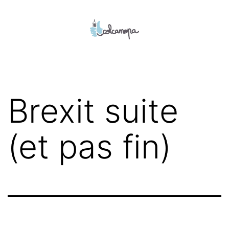
Aller
au
contenu
colcanopa
Brexit suite
(et pas fin)