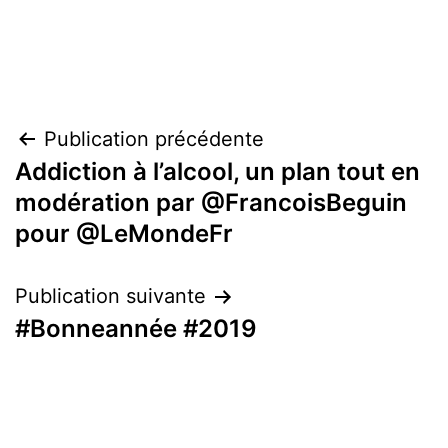
Navigation
Publication précédente
Addiction à l’alcool, un plan tout en
de
modération par @FrancoisBeguin
l’article
pour @LeMondeFr
Publication suivante
#Bonneannée #2019