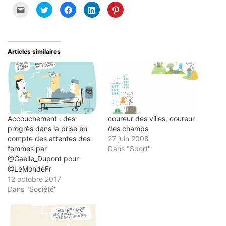
Cliquez
Cliquez
Cliquez
Cliquez
Cliquez
pour
pour
pour
pour
pour
envoyer
partager
partager
partager
partager
par
sur
sur
sur
sur
e-
Twitter(ouvre
Facebook(ouvre
LinkedIn(ouvre
Pinterest(ouvre
mail
dans
dans
dans
dans
à
une
une
une
une
un
nouvelle
nouvelle
nouvelle
nouvelle
Articles similaires
ami(ouvre
fenêtre)
fenêtre)
fenêtre)
fenêtre)
dans
une
nouvelle
fenêtre)
Accouchement : des
coureur des villes, coureur
progrès dans la prise en
des champs
compte des attentes des
27 juin 2008
femmes par
Dans "Sport"
@Gaelle_Dupont pour
@LeMondeFr
12 octobre 2017
Dans "Société"