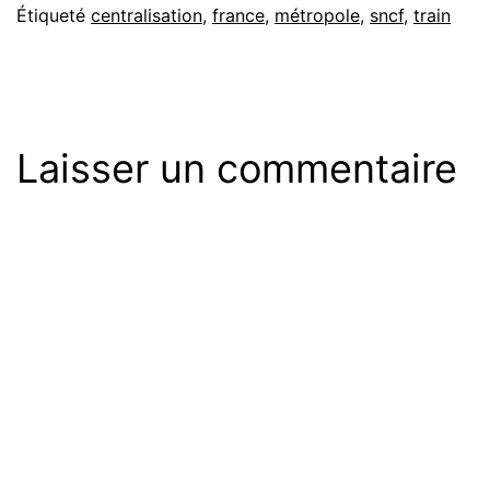
Étiqueté
centralisation
,
france
,
métropole
,
sncf
,
train
Laisser un commentaire