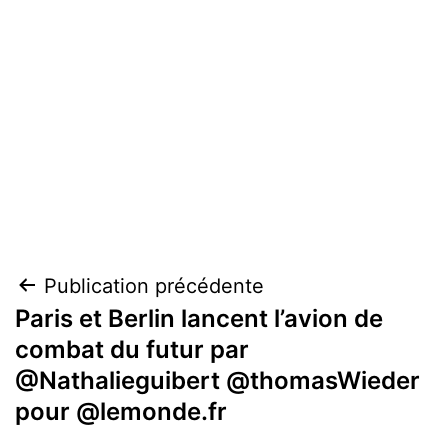
Navigation
Publication précédente
Paris et Berlin lancent l’avion de
de
combat du futur par
l’article
@Nathalieguibert @thomasWieder
pour @lemonde.fr