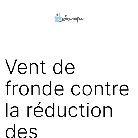
Aller
au
contenu
colcanopa
Vent de
fronde contre
la réduction
des