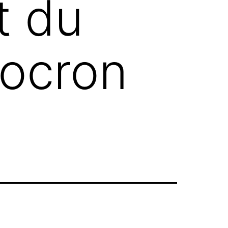
t du
hocron