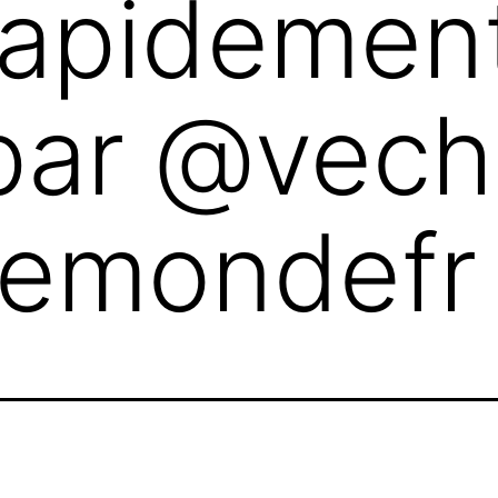
rapidemen
 par @vec
lemondefr