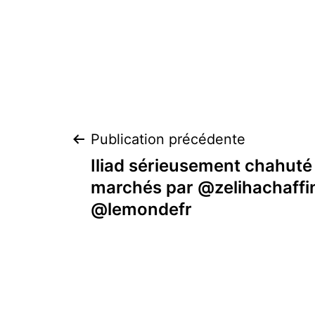
Navigation
Publication précédente
Iliad sérieusement chahuté 
de
marchés par @zelihachaffi
@lemondefr
l’article