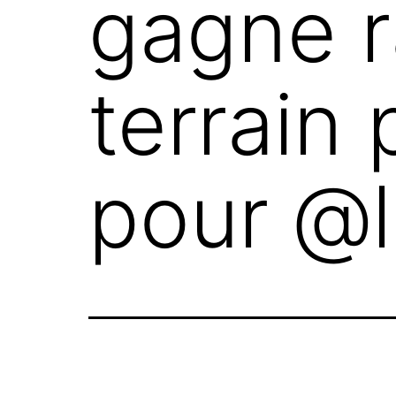
gagne 
terrain
pour @