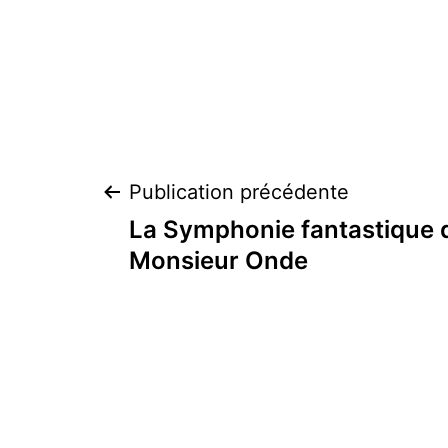
Navigation
Publication précédente
La Symphonie fantastique d
de
Monsieur Onde
l’article