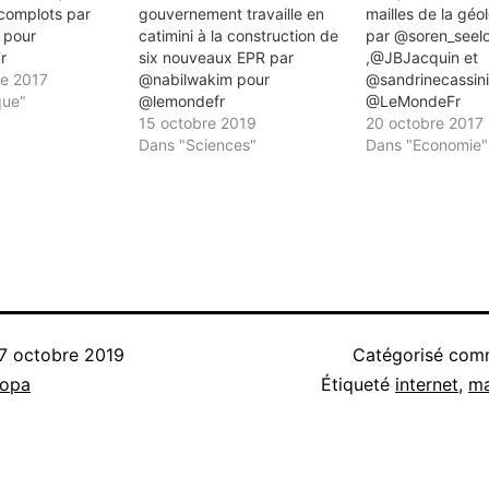
complots par
gouvernement travaille en
mailles de la géol
 pour
catimini à la construction de
par @soren_seel
r
six nouveaux EPR par
,‏@JBJacquin et
e 2017
@nabilwakim pour
@sandrinecassini
que"
@lemondefr
@LeMondeFr
15 octobre 2019
20 octobre 2017
Dans "Sciences"
Dans "Economie"
7 octobre 2019
Catégorisé co
nopa
Étiqueté
internet
,
ma