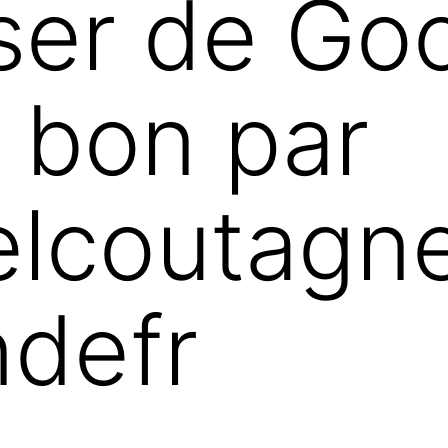
ser de Go
 bon par
elcoutagn
defr