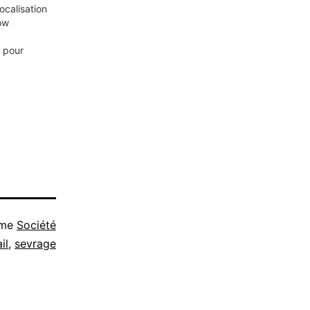
ocalisation
ow
 pour
mme
Société
il
,
sevrage