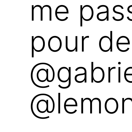
me pas
pour de
@gabri
@lemon