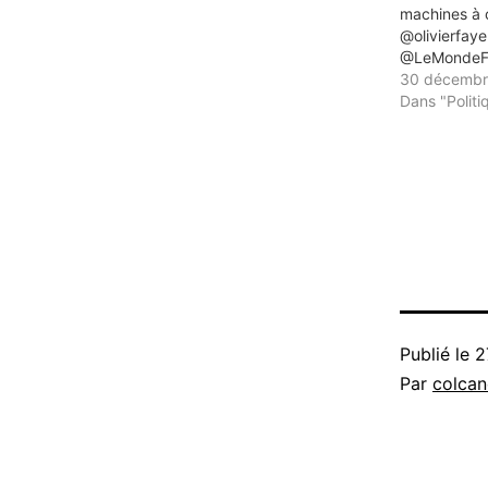
machines à 
@olivierfaye
@LeMondeF
30 décembr
Dans "Politi
Publié le
2
Par
colca