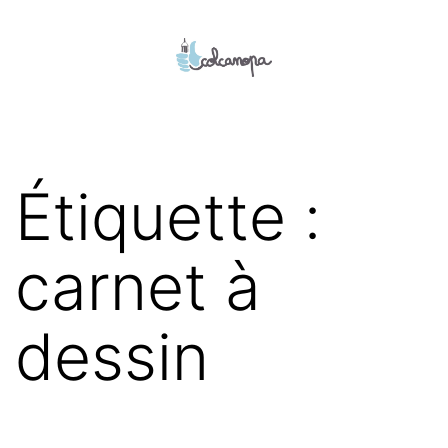
Aller
au
contenu
colcanopa
Étiquette :
carnet à
dessin