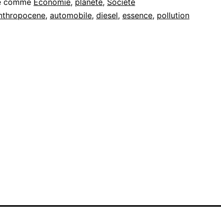
sé comme
Economie
,
planète
,
Société
nthropocene
,
automobile
,
diesel
,
essence
,
pollution