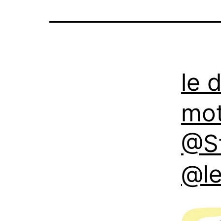
le 
mot
@S
@l