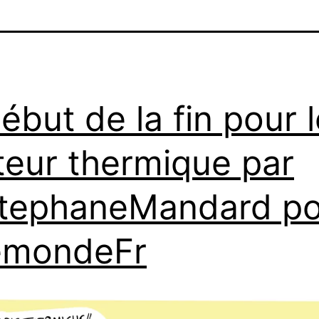
début de la fin pour 
eur thermique par
tephaneMandard po
emondeFr