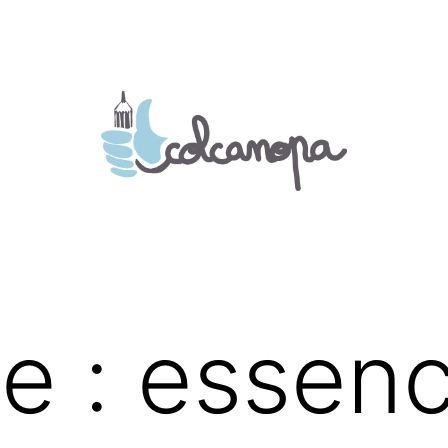
te :
essen