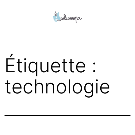
Aller
au
contenu
colcanopa
Étiquette :
technologie