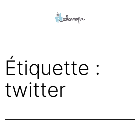
Aller
au
contenu
colcanopa
Étiquette :
twitter