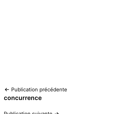
Navigation
Publication précédente
concurrence
de
Publication suivante