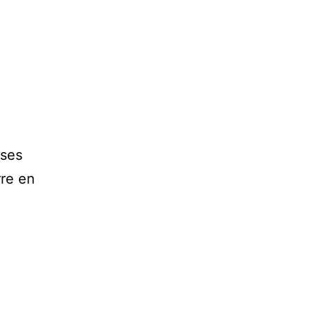
ises
rre en