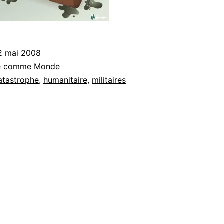
2 mai 2008
sé comme
Monde
atastrophe
,
humanitaire
,
militaires