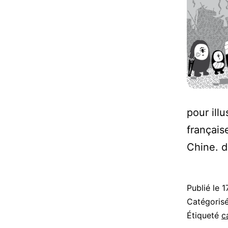
pour ill
français
Chine. 
Publié le
1
Catégori
Étiqueté
c