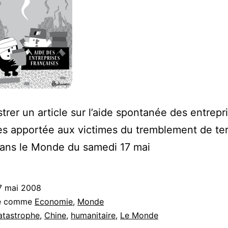
ustrer un article sur l’aide spontanée des entrepr
es apportée aux victimes du tremblement de te
dans le Monde du samedi 17 mai
7 mai 2008
sé comme
Economie
,
Monde
atastrophe
,
Chine
,
humanitaire
,
Le Monde