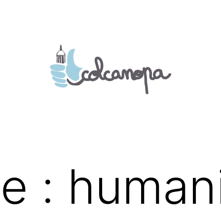
te :
humani