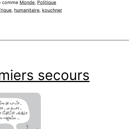
sé comme
Monde
,
Politique
frique
,
humanitaire
,
kouchner
miers secours