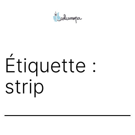
Aller
au
contenu
colcanopa
Étiquette :
strip