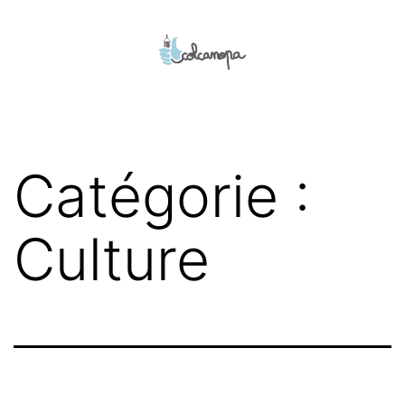
Aller
au
contenu
colcanopa
Catégorie :
Culture