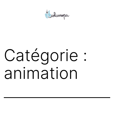
Aller
au
contenu
colcanopa
Catégorie :
animation