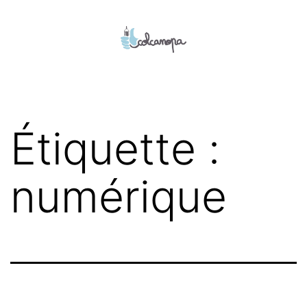
Aller
au
contenu
colcanopa
Étiquette :
numérique