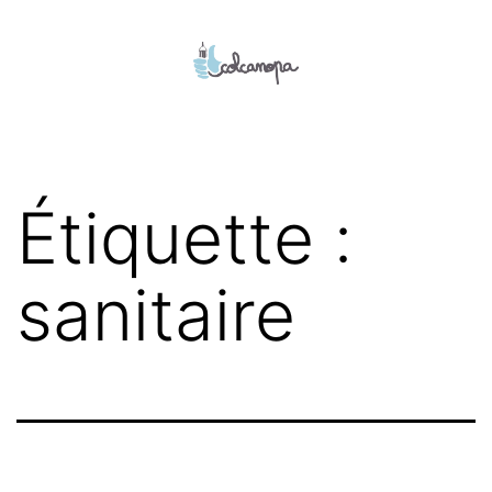
Aller
au
contenu
colcanopa
Étiquette :
sanitaire