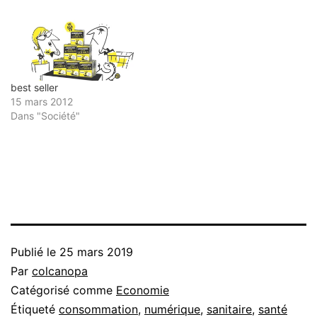
best seller
15 mars 2012
Dans "Société"
Publié le
25 mars 2019
Par
colcanopa
Catégorisé comme
Economie
Étiqueté
consommation
,
numérique
,
sanitaire
,
santé