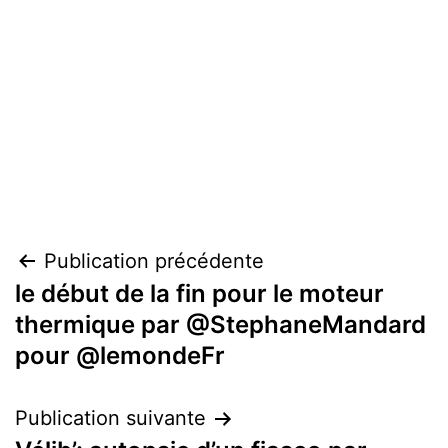
Navigation
Publication précédente
le début de la fin pour le moteur
de
thermique par @StephaneMandard
l’article
pour @lemondeFr
Publication suivante