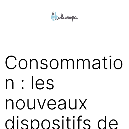
Aller
au
contenu
colcanopa
Consommatio
n : les
nouveaux
dispositifs de