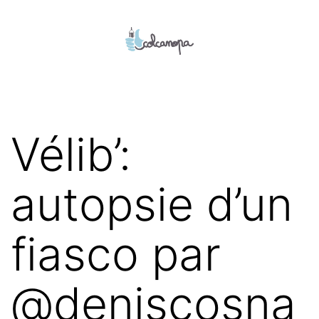
Aller
au
contenu
colcanopa
Vélib’:
autopsie d’un
fiasco par
@deniscosna