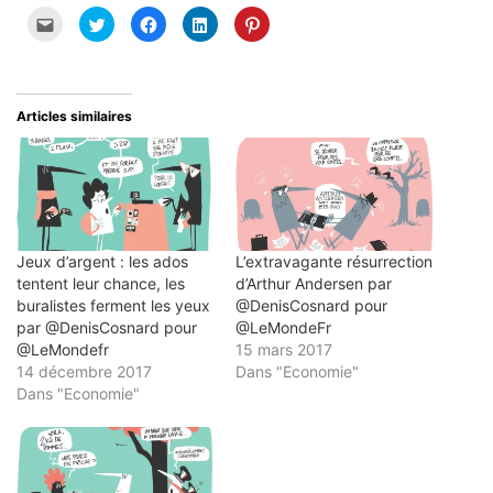
Cliquez
Cliquez
Cliquez
Cliquez
Cliquez
pour
pour
pour
pour
pour
envoyer
partager
partager
partager
partager
par
sur
sur
sur
sur
e-
Twitter(ouvre
Facebook(ouvre
LinkedIn(ouvre
Pinterest(ouvre
mail
dans
dans
dans
dans
à
une
une
une
une
un
nouvelle
nouvelle
nouvelle
nouvelle
Articles similaires
ami(ouvre
fenêtre)
fenêtre)
fenêtre)
fenêtre)
dans
une
nouvelle
fenêtre)
Jeux d’argent : les ados
L’extravagante résurrection
tentent leur chance, les
d’Arthur Andersen par
buralistes ferment les yeux
@DenisCosnard pour
par @DenisCosnard pour
@LeMondeFr
@LeMondefr
15 mars 2017
14 décembre 2017
Dans "Economie"
Dans "Economie"