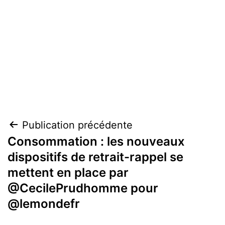
Navigation
Publication précédente
Consommation : les nouveaux
de
dispositifs de retrait-rappel se
l’article
mettent en place par
@CecilePrudhomme pour
@lemondefr