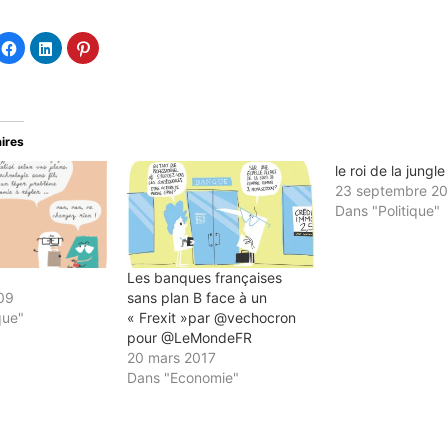
quez
Cliquez
Cliquez
Cliquez
ur
pour
pour
pour
tager
partager
partager
partager
sur
sur
sur
tter(ouvre
Facebook(ouvre
LinkedIn(ouvre
Pinterest(ouvre
ns
dans
dans
dans
e
une
une
une
velle
nouvelle
nouvelle
nouvelle
e
être)
fenêtre)
fenêtre)
fenêtre)
aires
le roi de la jungle
23 septembre 2
Dans "Politique"
Les banques françaises
009
sans plan B face à un
que"
« Frexit »par @vechocron
pour @LeMondeFR
20 mars 2017
Dans "Economie"