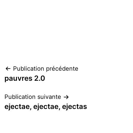
Navigation
Publication précédente
pauvres 2.0
de
l’article
Publication suivante
ejectae, ejectae, ejectas