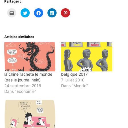
Partager :
Cliquez
Cliquez
Cliquez
Cliquez
Cliquez
pour
pour
pour
pour
pour
envoyer
partager
partager
partager
partager
par
sur
sur
sur
sur
e-
Twitter(ouvre
Facebook(ouvre
LinkedIn(ouvre
Pinterest(ouvre
mail
dans
dans
dans
dans
à
une
une
une
une
un
nouvelle
nouvelle
nouvelle
nouvelle
Articles similaires
ami(ouvre
fenêtre)
fenêtre)
fenêtre)
fenêtre)
dans
une
nouvelle
fenêtre)
la chine rachète le monde
belgique 2017
(pas le journal hein)
7 juillet 2010
24 septembre 2016
Dans "Monde"
Dans "Economie"