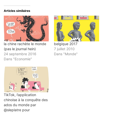
e-
Twitter(ouvre
Facebook(ouvre
LinkedIn(ouvre
Pinterest(ouvre
mail
dans
dans
dans
dans
à
une
une
une
une
un
nouvelle
nouvelle
nouvelle
nouvelle
Articles similaires
ami(ouvre
fenêtre)
fenêtre)
fenêtre)
fenêtre)
dans
une
nouvelle
fenêtre)
la chine rachète le monde
belgique 2017
(pas le journal hein)
7 juillet 2010
24 septembre 2016
Dans "Monde"
Dans "Economie"
TikTok, l’application
chinoise à la conquête des
ados du monde par
@sleplatre pour