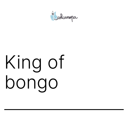
Aller
au
contenu
colcanopa
King of
bongo