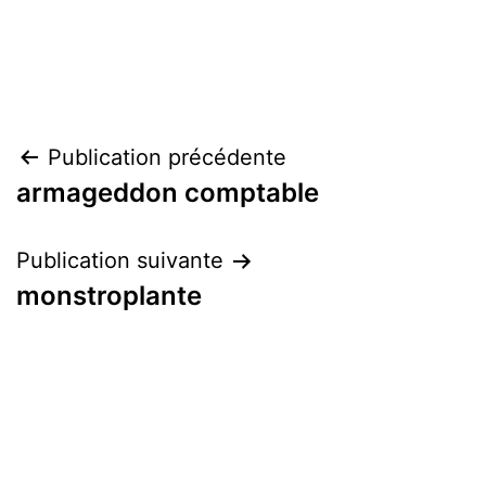
Navigation
Publication précédente
armageddon comptable
de
l’article
Publication suivante
monstroplante