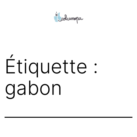
Aller
au
contenu
colcanopa
Étiquette :
gabon