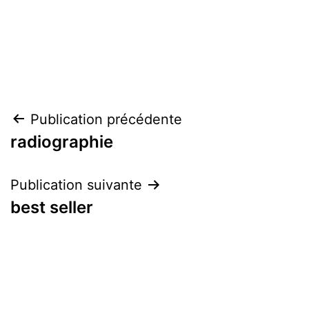
Navigation
Publication précédente
radiographie
de
l’article
Publication suivante
best seller