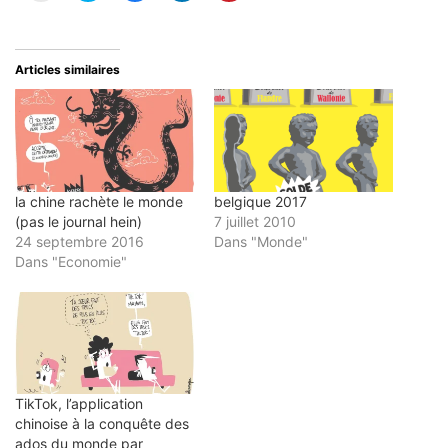
envoyer
partager
partager
partager
partager
par
sur
sur
sur
sur
e-
Twitter(ouvre
Facebook(ouvre
LinkedIn(ouvre
Pinterest(ouvre
mail
dans
dans
dans
dans
à
une
une
une
une
un
nouvelle
nouvelle
nouvelle
nouvelle
Articles similaires
ami(ouvre
fenêtre)
fenêtre)
fenêtre)
fenêtre)
dans
une
nouvelle
fenêtre)
la chine rachète le monde
belgique 2017
(pas le journal hein)
7 juillet 2010
24 septembre 2016
Dans "Monde"
Dans "Economie"
TikTok, l’application
chinoise à la conquête des
ados du monde par