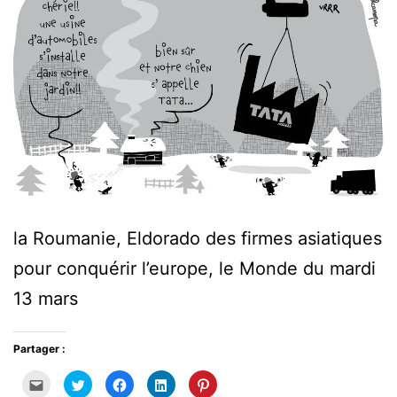
la Roumanie, Eldorado des firmes asiatiques
pour conquérir l’europe, le Monde du mardi
13 mars
Partager :
Cliquez
Cliquez
Cliquez
Cliquez
Cliquez
pour
pour
pour
pour
pour