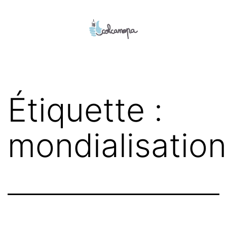
Aller
au
contenu
colcanopa
Étiquette :
mondialisation