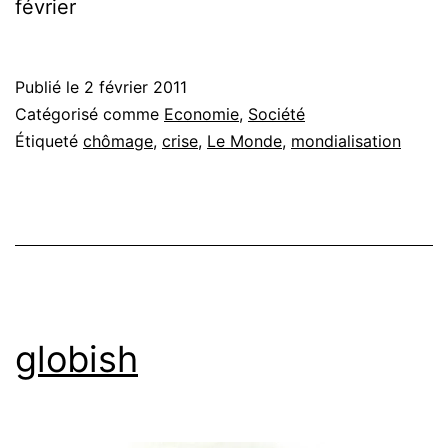
février
Publié le
2 février 2011
Catégorisé comme
Economie
,
Société
Étiqueté
chômage
,
crise
,
Le Monde
,
mondialisation
globish