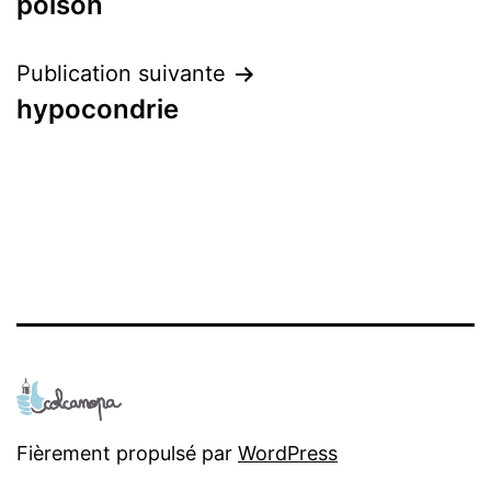
poison
de
l’article
Publication suivante
hypocondrie
Fièrement propulsé par
WordPress