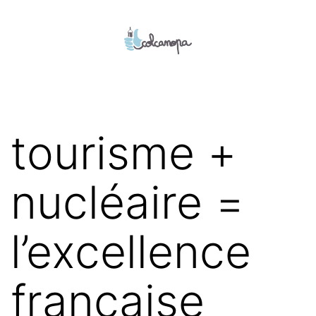
Aller
au
contenu
colcanopa
tourisme +
nucléaire =
l’excellence
française