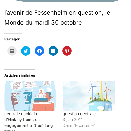
l’avenir de Fessenheim en question, le
Monde du mardi 30 octobre
Partager :
Cliquez
Cliquez
Cliquez
Cliquez
Cliquez
pour
pour
pour
pour
pour
envoyer
partager
partager
partager
partager
par
sur
sur
sur
sur
e-
Twitter(ouvre
Facebook(ouvre
LinkedIn(ouvre
Pinterest(ouvre
mail
dans
dans
dans
dans
à
une
une
une
une
un
nouvelle
nouvelle
nouvelle
nouvelle
Articles similaires
ami(ouvre
fenêtre)
fenêtre)
fenêtre)
fenêtre)
dans
une
nouvelle
fenêtre)
centrale nucléaire
question centrale
d'Hinkley Point, un
3 juin 2011
engagement à (très) long
Dans "Economie"