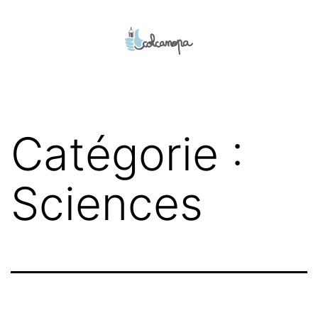
Aller
au
contenu
colcanopa
Catégorie :
Sciences