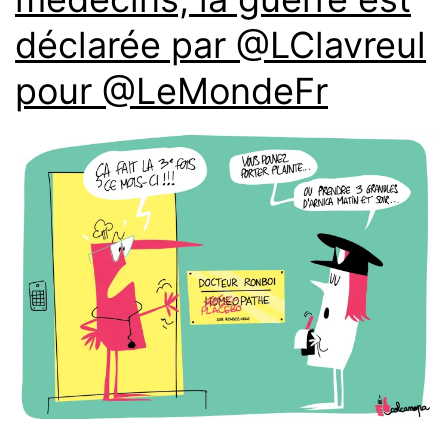
déclarée par @LClavreul
pour @LeMondeFr