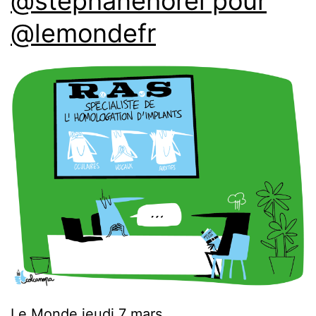
@stephanehorel pour
@lemondefr
Le Monde jeudi 7 mars