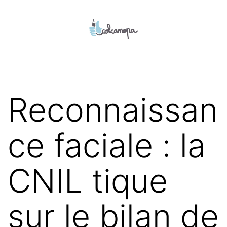
Aller
au
contenu
colcanopa
Reconnaissan
ce faciale : la
CNIL tique
sur le bilan de