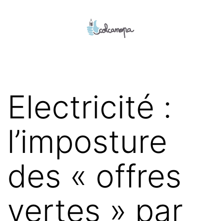
Aller
au
contenu
colcanopa
Electricité :
l’imposture
des « offres
vertes » par