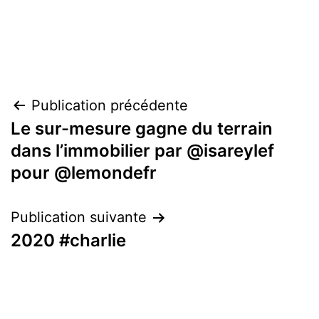
Navigation
Publication précédente
Le sur-mesure gagne du terrain
de
dans l’immobilier par @isareylef
l’article
pour @lemondefr
Publication suivante
2020 #charlie