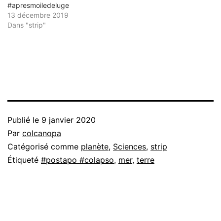
#apresmoiledeluge
13 décembre 2019
Dans "strip"
Publié le
9 janvier 2020
Par
colcanopa
Catégorisé comme
planète
,
Sciences
,
strip
Étiqueté
#postapo #colapso
,
mer
,
terre