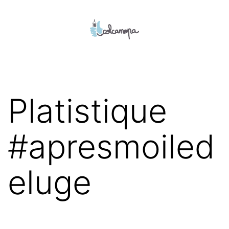
Aller
au
contenu
colcanopa
Platistique
#apresmoiled
eluge