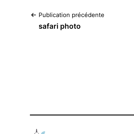
Navigation
Publication précédente
safari photo
de
l’article