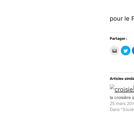
pour le 
Partager :
Cliquez
Cli
pour
po
envoyer
par
par
sur
e-
Twi
mail
da
à
un
un
nou
ami(ouvr
fen
Articles simil
dans
une
nouvelle
fenêtre)
la croisière 
25 mars 20
Dans "Socié