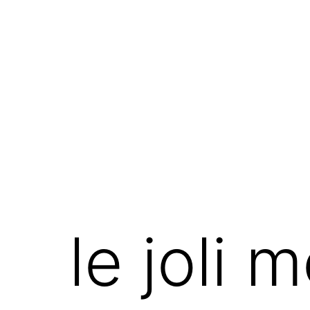
Aller
au
contenu
colcanopa
le joli 