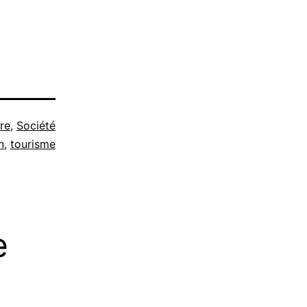
re
,
Société
n
,
tourisme
e