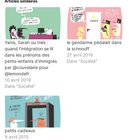
un
nouvelle
nouvelle
nouvelle
nouvelle
Articles similaires
ami(ouvre
fenêtre)
fenêtre)
fenêtre)
fenêtre)
dans
une
nouvelle
fenêtre)
Yanis, Sarah ou Inès :
le gendarme pédalait dans
quand l’intégration se lit
la schnouff
dans les prénoms des
27 avril 2016
petits-enfants d’immigrés
Dans "Société"
par @couvelaire pour
@lemondefr
10 avril 2019
Dans "Société"
petits cadeaux
9 avril 2015