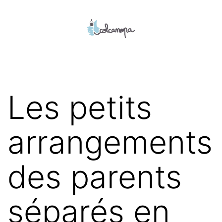
Aller
au
contenu
colcanopa
Les petits
arrangements
des parents
séparés en