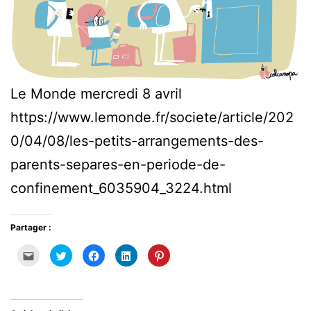
Le Monde mercredi 8 avril
https://www.lemonde.fr/societe/article/202
0/04/08/les-petits-arrangements-des-
parents-separes-en-periode-de-
confinement_6035904_3224.html
Partager :
Cliquez
Cliquez
Cliquez
Cliquez
Cliquez
pour
pour
pour
pour
pour
envoyer
partager
partager
partager
partager
par
sur
sur
sur
sur
e-
Twitter(ouvre
Facebook(ouvre
LinkedIn(ouvre
Pinterest(ouvre
mail
dans
dans
dans
dans
à
une
une
une
une