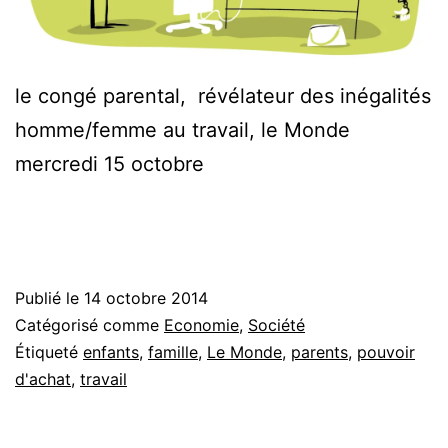
le congé parental, révélateur des inégalités
homme/femme au travail, le Monde
mercredi 15 octobre
Publié le
14 octobre 2014
Catégorisé comme
Economie
,
Société
Étiqueté
enfants
,
famille
,
Le Monde
,
parents
,
pouvoir
d'achat
,
travail