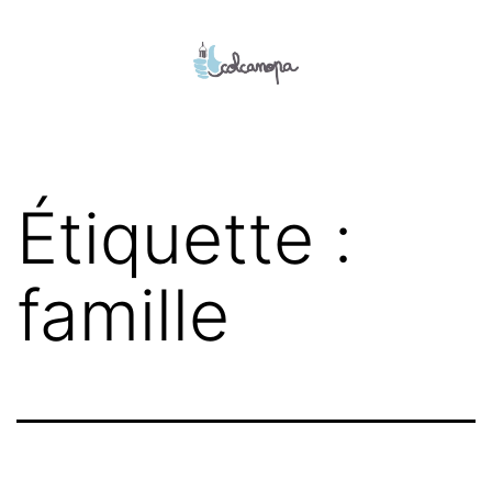
Aller
au
contenu
colcanopa
Étiquette :
famille