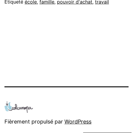
Étiqueté
école
,
famille
,
pouvoir d'achat
,
travail
Fièrement propulsé par
WordPress