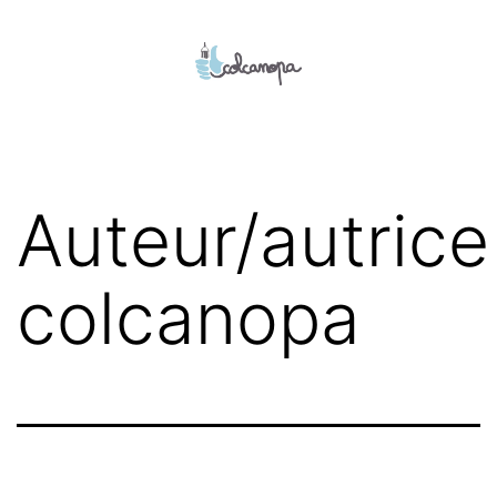
Aller
au
contenu
colcanopa
Auteur/autrice 
colcanopa