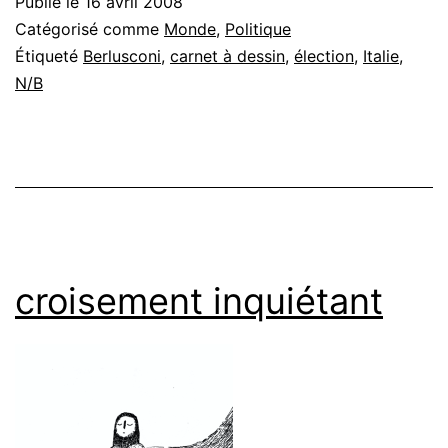
Publié le
16 avril 2008
Catégorisé comme
Monde
,
Politique
Étiqueté
Berlusconi
,
carnet à dessin
,
élection
,
Italie
,
N/B
croisement inquiétant