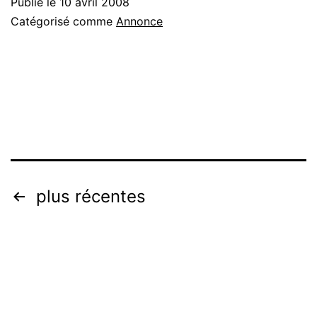
Publié le
10 avril 2008
Catégorisé comme
Annonce
Navigation
plus récentes
des
articles