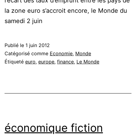
l’écart des taux d’emprunt entre les pays de
la zone euro s’accroit encore, le Monde du
samedi 2 juin
Publié le
1 juin 2012
Catégorisé comme
Economie
,
Monde
Étiqueté
euro
,
europe
,
finance
,
Le Monde
économique fiction