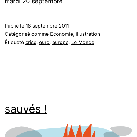
mardi 20 septembre
Publié le
18 septembre 2011
Catégorisé comme
Economie
,
illustration
Étiqueté
crise
,
euro
,
europe
,
Le Monde
sauvés !