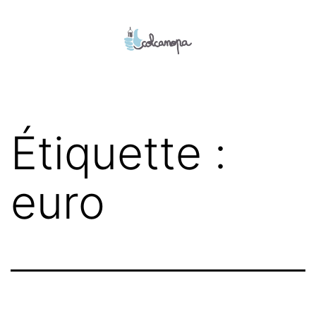
Aller
au
contenu
colcanopa
Étiquette :
euro