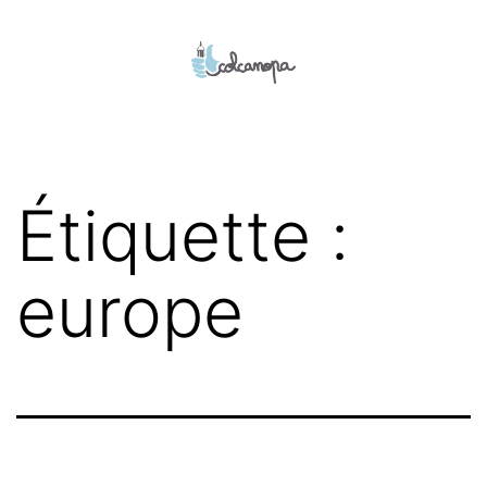
Aller
au
contenu
colcanopa
Étiquette :
europe