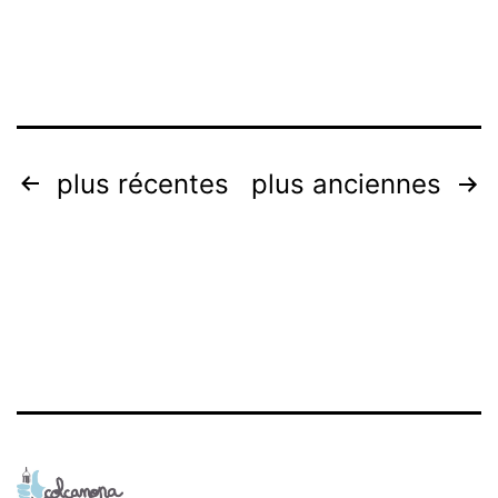
Navigation
plus récentes
plus anciennes
des
articles