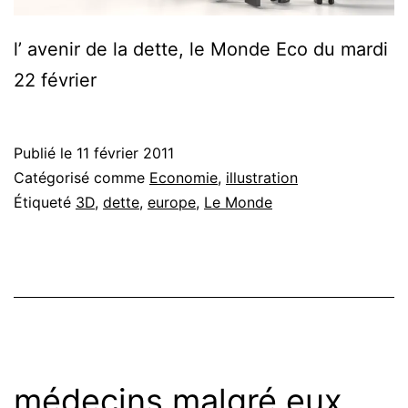
l’ avenir de la dette, le Monde Eco du mardi
22 février
Publié le
11 février 2011
Catégorisé comme
Economie
,
illustration
Étiqueté
3D
,
dette
,
europe
,
Le Monde
médecins malgré eux