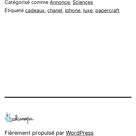
Catégorisé comme
Annonce
,
Sciences
Étiqueté
cadeaux
,
chanel
,
iphone
,
luxe
,
papercraft
Fièrement propulsé par
WordPress