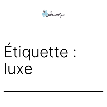
Aller
au
contenu
colcanopa
Étiquette :
luxe